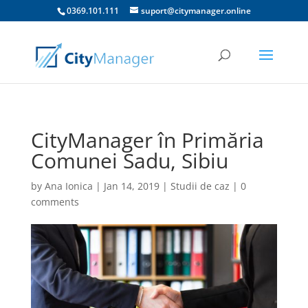
0369.101.111
suport@citymanager.online
CityManager în Primăria
Comunei Sadu, Sibiu
by
Ana Ionica
|
Jan 14, 2019
|
Studii de caz
|
0
comments