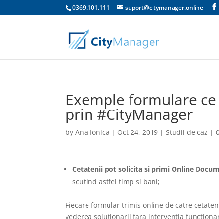
0369.101.111
suport@citymanager.online
Exemple formulare ce 
prin #CityManager
by
Ana Ionica
|
Oct 24, 2019
|
Studii de caz
|
Cetatenii pot solicita si primi Online Doc
scutind astfel timp si bani;
Fiecare formular trimis online de catre cetateni
vederea solutionarii fara interventia functiona