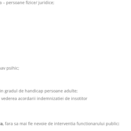
a – persoane fizice/ juridice;
av psihic;
 in gradul de handicap persoane adulte;
 vederea acordarii indemnizatiei de insotitor
ra,
fara sa mai fie nevoie de interventia functionarului public
: