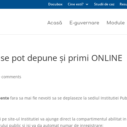
Docubox
Cine esti?
Studii de caz
Res
Acasă
E-guvernare
Module
se pot depune și primi ONLINE
0 comments
umente
fara sa mai fie nevoiti sa se deplaseze la sediul Institutiei Pub
 pe site-ul Institutiei va ajunge direct la compartimentul abilitat in
rului public si isi va da automat numar de inregistrare;