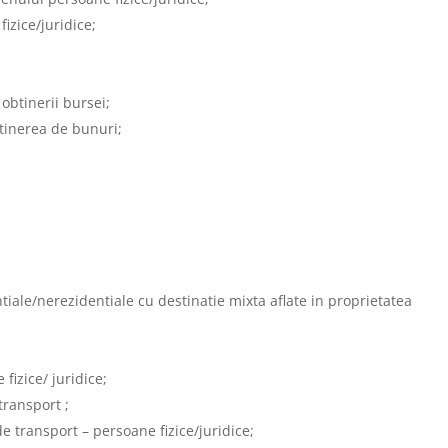
izice/juridice;
obtinerii bursei;
tinerea de bunuri;
ntiale/nerezidentiale cu destinatie mixta aflate in proprietatea
fizice/ juridice;
transport ;
de transport – persoane fizice/juridice;