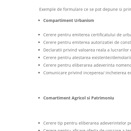
Exemple de formulare ce se pot depune si pri
Compartiment Urbanism
Cerere pentru emiterea certificatului de urb
Cerere pentru emiterea autorizatiei de const
Declaratii privind valoarea reala a lucrarilor
Cerere pentru atestarea existentei/demolarii
Cerere pentru eliberarea adeverinta nomencl
Comunicare privind inceperea/ incheierea exe
Comartiment Agricol si Patrimoniu
Cerere tip pentru eliberarea adeverintelor pe
Cerere pentru afisare oferta de vanzare a ter