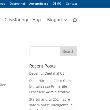
urse
Despre noi
Autentificare
DEMO
Contact
CityManager App
Bloguri
Recent Posts
Deceniul Digital al UE
De la Hârtie la Click: Cum
lice,
Digitalizează Primăriile
Procesele Administrative
Startul anului 2024: spre
sate și orașe inteligente în