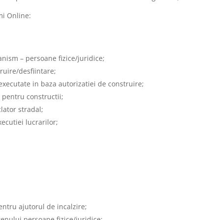
mi Online:
anism – persoane fizice/juridice;
ruire/desfiintare;
 executate in baza autorizatiei de construire;
 pentru constructii;
ator stradal;
cutiei lucrarilor;
ntru ajutorul de incalzire;
enului persoane fizice/juridice;