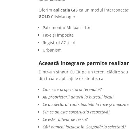
Oferim
aplicația GIS
ca un modul interconectat 
GOLD
CityManager:
Patrimoniu/ Mijloace fixe
Taxe și impozite
Registrul AGricol
Urbanism
Această integrare permite realizar
Dintr-un singur CLICK pe un teren, clădire sau a
din toaate aplicațiile existente, ca:
Cine este proprietarul terenului?
Au proprietarii datorii la bugetul local?
Ce au declarat contribuabilii la taxe și impozite
Din ce an este construcția respectivă?
Ce este cultivat pe teren?
Câți oameni locuiesc în Gospodăria selectată?