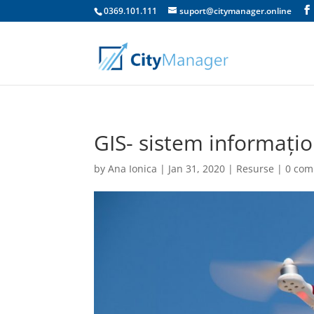
0369.101.111
suport@citymanager.online
GIS- sistem informațio
by
Ana Ionica
|
Jan 31, 2020
|
Resurse
|
0 co