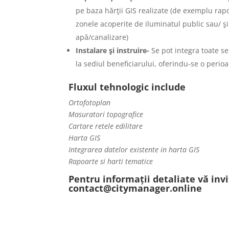
pe baza hărţii GIS realizate (de exemplu rapor
zonele acoperite de iluminatul public sau/ şi
apă/canalizare)
Instalare şi instruire-
Se pot integra toate se
la sediul beneficiarului, oferindu-se o perioa
Fluxul tehnologic include
Ortofotoplan
Masuratori topografice
Cartare retele edilitare
Harta GIS
Integrarea datelor existente in harta GIS
Rapoarte si harti tematice
Pentru informații detaliate vă inv
contact@citymanager.online