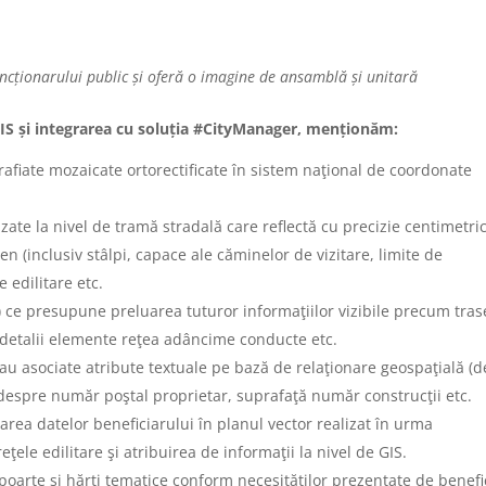
ncționarului public și oferă o imagine de ansamblă și unitară
ei GIS și integrarea cu soluția #CityManager, menționăm:
rafiate mozaicate ortorectificate în sistem naţional de coordonate
izate la nivel de tramă stradală care reflectă cu precizie centimetri
en (inclusiv stâlpi, capace ale căminelor de vizitare, limite de
e edilitare etc.
az) ce presupune preluarea tuturor informaţiilor vizibile precum tra
 detalii elemente reţea adâncime conducte etc.
 au asociate atribute textuale pe bază de relaţionare geospaţială (d
despre număr poştal proprietar, suprafaţă număr construcţii etc.
rarea datelor beneficiarului în planul vector realizat în urma
ţele edilitare şi atribuirea de informaţii la nivel de GIS.
poarte şi hărţi tematice conform necesităţilor prezentate de benefi