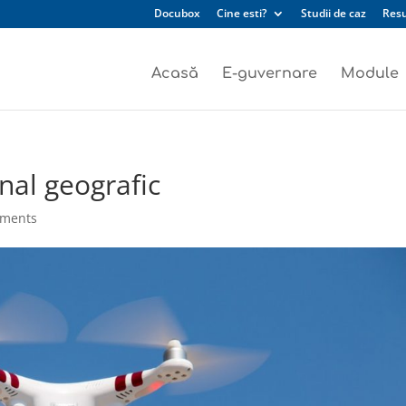
Docubox
Cine esti?
Studii de caz
Res
Acasă
E-guvernare
Module
nal geografic
mments