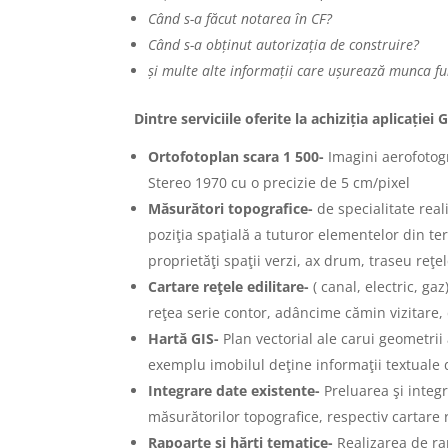
Când s-a făcut notarea în CF?
Când s-a obținut autorizația de construire?
și multe alte informații care ușurează munca fu
Dintre serviciile oferite la achiziția aplicați
Ortofotoplan scara 1 500-
Imagini aerofotog
Stereo 1970 cu o precizie de 5 cm/pixel
Măsurători topografice-
de specialitate real
poziţia spaţială a tuturor elementelor din ter
proprietăţi spaţii verzi, ax drum, traseu reţel
Cartare reţele edilitare-
( canal, electric, g
reţea serie contor, adâncime cămin vizitare,
Hartă GIS-
Plan vectorial ale carui geometrii
exemplu imobilul deţine informaţii textuale 
Integrare date existente-
Preluarea şi integ
măsurătorilor topografice, respectiv cartare re
Rapoarte şi hărţi tematice-
Realizarea de ra