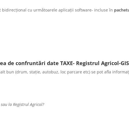
bidirecțional cu următoarele aplicații software- incluse în
pachet
ea de confruntări date TAXE- Registrul Agricol-GI
lt bun (drum, stație, autobuz, loc parcare etc) se pot afla informaț
 sau la Registrul Agricol?