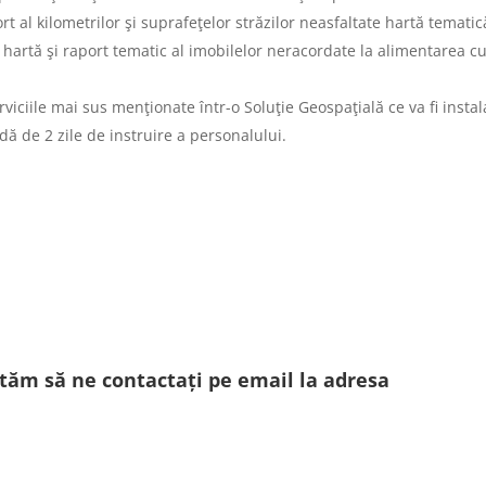
t al kilometrilor şi suprafeţelor străzilor neasfaltate hartă tematic
 hartă şi raport tematic al imobilelor neracordate la alimentarea c
rviciile mai sus menţionate într-o Soluţie Geospaţială ce va fi instal
dă de 2 zile de instruire a personalului.
ităm să ne contactați pe email la adresa