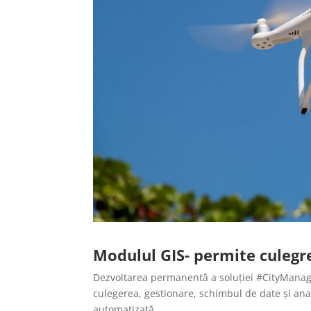
Modulul GIS- permite culegre
Dezvoltarea permanentă a soluției #CityManage
culegerea, gestionare, schimbul de date și anal
automatizată.