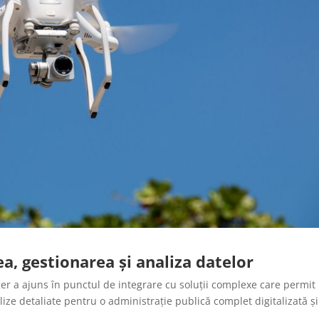
a, gestionarea și analiza datelor
r a ajuns în punctul de integrare cu soluții complexe care permit
ize detaliate pentru o administrație publică complet digitalizată și