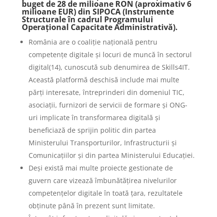
buget de 28 de milioane RON (aproximativ 6
milioane EUR) din SIPOCA (Instrumente
Structurale în cadrul Programului
Operațional Capacitate Administrativă).
România are o coaliție națională pentru
competențe digitale și locuri de muncă în sectorul
digital(14), cunoscută sub denumirea de Skills4IT.
Această platformă deschisă include mai multe
părți interesate, întreprinderi din domeniul TIC,
asociații, furnizori de servicii de formare și ONG-
uri implicate în transformarea digitală și
beneficiază de sprijin politic din partea
Ministerului Transporturilor, Infrastructurii și
Comunicațiilor și din partea Ministerului Educației.
Deși există mai multe proiecte gestionate de
guvern care vizează îmbunătățirea nivelurilor
competențelor digitale în toată țara, rezultatele
obținute până în prezent sunt limitate.