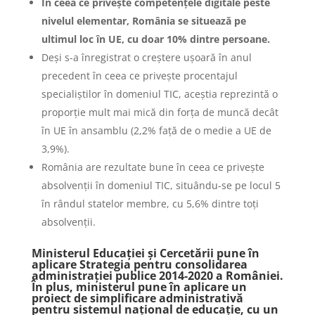
În ceea ce privește competențele digitale peste
nivelul elementar, România se situează pe
ultimul loc în UE, cu doar 10% dintre persoane.
Deși s-a înregistrat o creștere ușoară în anul
precedent în ceea ce privește procentajul
specialiștilor în domeniul TIC, aceștia reprezintă o
proporție mult mai mică din forța de muncă decât
în UE în ansamblu (2,2% față de o medie a UE de
3,9%).
România are rezultate bune în ceea ce privește
absolvenții în domeniul TIC, situându-se pe locul 5
în rândul statelor membre, cu 5,6% dintre toți
absolvenții.
Ministerul Educației și Cercetării pune în
aplicare Strategia pentru consolidarea
administrației publice 2014-2020 a României.
În plus, ministerul pune în aplicare un
proiect de simplificare administrativă
pentru sistemul național de educație, cu un