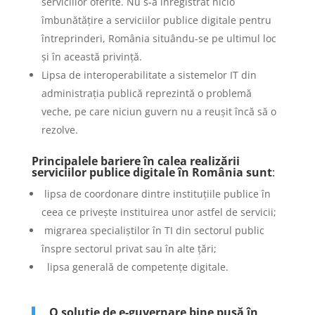
serviciilor oferite. Nu s-a înregistrat nicio
îmbunătățire a serviciilor publice digitale pentru
întreprinderi, România situându-se pe ultimul loc
și în această privință.
Lipsa de interoperabilitate a sistemelor IT din
administrația publică reprezintă o problemă
veche, pe care niciun guvern nu a reușit încă să o
rezolve.
Principalele bariere în calea realizării
serviciilor publice digitale în România sunt
:
lipsa de coordonare dintre instituțiile publice în
ceea ce privește instituirea unor astfel de servicii;
migrarea specialiștilor în TI din sectorul public
înspre sectorul privat sau în alte țări;
lipsa generală de competențe digitale.
O soluție de
e-guvernare
bine pusă în