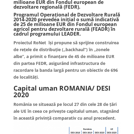
milioane EUR din Fondul european de
dezvoltare regională (FEDR).
Programul Operațional de Dezvoltare Rurală
2014-2020 prevedea inițial o sumă indicativă
de 25 de milioane EUR din Fondul european
agricol pentru dezvoltare rurală (FEADR) în
cadrul programului LEADER.
Proiectul RoNet își propune să sprijine construirea
de rețele de distribuție („backhaul”) în „zonele
albe”, a primit o finanțare de 45 de milioane EUR
din partea FEDR, asigurând infrastructura de
racordare la banda largă pentru un obiectiv de 696
de localități.
Capital uman ROMANIA/ DESI
2020
România se situează pe locul 27 din cele 28 de țări
ale UE în ceea ce privește capitalul uman, stagnând
în această privință comparativ cu anul precedent.