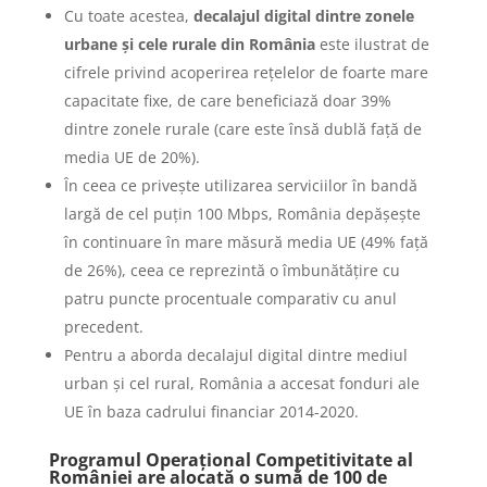
Cu toate acestea,
decalajul digital dintre zonele
urbane și cele rurale din România
este ilustrat de
cifrele privind acoperirea rețelelor de foarte mare
capacitate fixe, de care beneficiază doar 39%
dintre zonele rurale (care este însă dublă față de
media UE de 20%).
În ceea ce privește utilizarea serviciilor în bandă
largă de cel puțin 100 Mbps, România depășește
în continuare în mare măsură media UE (49% față
de 26%), ceea ce reprezintă o îmbunătățire cu
patru puncte procentuale comparativ cu anul
precedent.
Pentru a aborda decalajul digital dintre mediul
urban și cel rural, România a accesat fonduri ale
UE în baza cadrului financiar 2014-2020.
Programul Operațional Competitivitate al
României are alocată o sumă de 100 de