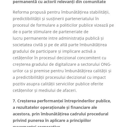
permanentă cu actorii relevanți din comunitate
Reforma propusă pentru îmbunătățirea stabilității,
predictibilității și susținerii parteneriatului în
procesul de formulare a politicilor publice vizează pe
de o parte stimulare de parteneriate de
lucru permanente intre administrația publică și
societatea civilă și pe de altă parte îmbunătățirea
gradului de participare și implicare activă a
cetățenilor în procesul decizional concomitent cu
creșterea gradului de digitalizare a sectorului ONG-
urilor ca și premise pentru îmbunătățirea calității și
a predictibilității procesului decizional cu impact
pozitiv asupra calității serviciilor publice oferite
cetățenilor și mediului de afaceri.
7. Creșterea performanței întreprinderilor publice,
a rezultatelor operaționale și financiare ale
acestora, prin îmbunătățirea cadrului procedural
privind punerea în aplicare a principiilor
guvernanței corporative