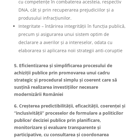
cu competențe în combaterea acesteia, respectiv
DNA, cât și prin recuperarea prejudiciilor și a
produsului infracțiunilor.
Integritate – întărirea integrității în funcția publică,
precum și asigurarea unui sistem optim de
declarare a averilor și a intereselor, odata cu
elaborarea si aplicarea noii strategii anti-coruptie
5. Eficientizarea și simplificarea procesului de
achiziții publice prin promovarea unui cadru
strategic și procedural simplu și coerent care să
susțină realizarea investițiilor necesare
modernizării României
6. Creșterea predictibilității, eficacității, coerenței și
“inclusivității” proceselor de formulare a politicilor
publice/ deciziei publice prin planificare,
monitorizare și evaluare transparente și
participative, cu consultarea și coordonarea