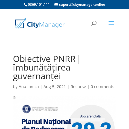
0369.101.111
suport@citymanager.online
Obiective PNRR|
îmbunătățirea
guvernanței
by
Ana Ionica
|
Aug 5, 2021
|
Resurse
|
0 comments