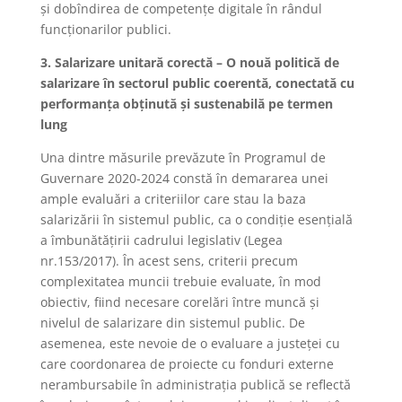
și dobîndirea de competențe digitale în rândul
funcționarilor publici.
3. Salarizare unitară corectă – O nouă politică de
salarizare în sectorul public coerentă, conectată cu
performanța obținută și sustenabilă pe termen
lung
Una dintre măsurile prevăzute în Programul de
Guvernare 2020-2024 constă în demararea unei
ample evaluări a criteriilor care stau la baza
salarizării în sistemul public, ca o condiție esențială
a îmbunătățirii cadrului legislativ (Legea
nr.153/2017). În acest sens, criterii precum
complexitatea muncii trebuie evaluate, în mod
obiectiv, fiind necesare corelări între muncă și
nivelul de salarizare din sistemul public. De
asemenea, este nevoie de o evaluare a justeței cu
care coordonarea de proiecte cu fonduri externe
nerambursabile în administrația publică se reflectă