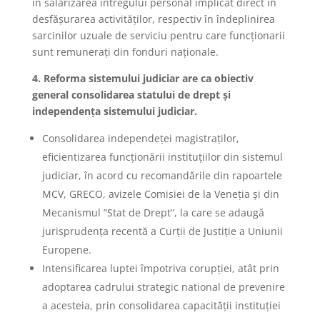
în salarizarea întregului personal implicat direct în
desfășurarea activităților, respectiv în îndeplinirea
sarcinilor uzuale de serviciu pentru care funcționarii
sunt remunerați din fonduri naționale.
4. Reforma sistemului judiciar are ca obiectiv
general consolidarea statului de drept și
independența sistemului judiciar.
Consolidarea independeței magistraților,
eficientizarea funcționării instituțiilor din sistemul
judiciar, în acord cu recomandările din rapoartele
MCV, GRECO, avizele Comisiei de la Veneția și din
Mecanismul ”Stat de Drept”, la care se adaugă
jurisprudența recentă a Curții de Justiție a Uniunii
Europene.
Intensificarea luptei împotriva corupției, atât prin
adoptarea cadrului strategic national de prevenire
a acesteia, prin consolidarea capacității instituției