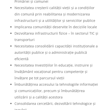
Primăriei și comunei
Necesitatea creșterii calității vieții și a condițiilor
din comună prin reabilitarea și modernizarea
infrastructurii și a utilităților și serviciilor publice
Implicarea comunității deservite în deciziile locale
Dezvoltarea infrastructurii fizice – în sectorul TIC și
transporturi
Necesitatea consolidării capacității instituționale a
autorității publice și o administrație publică
eficientă
Necesitatea Investițiilor în educație, instruire și
învățământ vocațional pentru competențe și
învățare pe tot parcursul vieții
Îmbunătățirea accesului la tehnologiile informației
și comunicațiilor, precum și îmbunătățirea
utilizării și a calității acestora
Consolidarea cercetării, dezvoltării tehnologice și
inovării