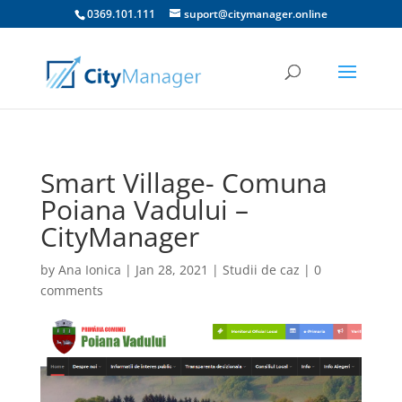
0369.101.111
suport@citymanager.online
Smart Village- Comuna
Poiana Vadului –
CityManager
by
Ana Ionica
|
Jan 28, 2021
|
Studii de caz
|
0
comments