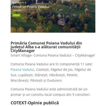
Primăria Comunei Poiana Vadului din
județul Alba s-a alăturat comunității
CityManager
Smart Village- Comuna Poiana Vadului – CityManager
Comuna Poiana Vadului are în componență 11 sate:
Poiana Vadului
, Costești, Făgetul de Jos, Făgetul de
Sus, Lupăiești, Stănești, Hănăsești, Petelei,
Morcănești, Păstești și Duduieni.
Comuna Poiana Vadului este administrată de un
primar și un consiliu local compus din 9 consilieri.
COTEXT-Opinie publică