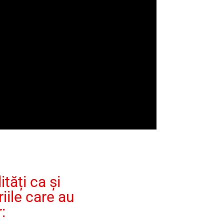
tăți ca și
iile care au
: