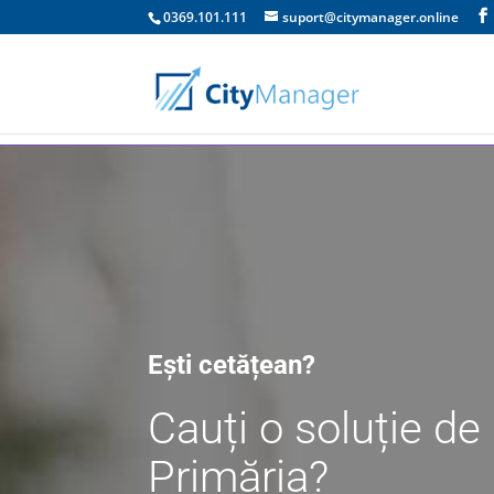
0369.101.111
suport@citymanager.online
Ești cetățean?
Cauți o soluție de
Primăria?