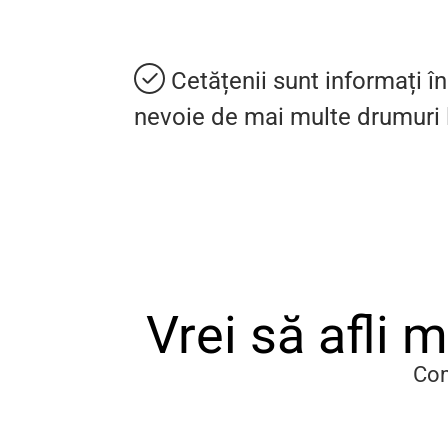
Cetățenii sunt informați î
nevoie de mai multe drumuri 
Vrei să afli 
Com