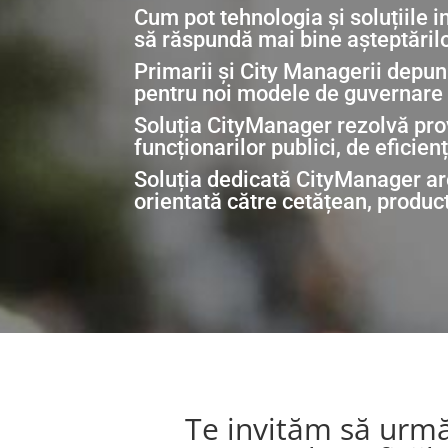
Cum pot tehnologia și soluțiile i
să răspundă mai bine așteptărilo
Primarii și City Managerii depun 
pentru noi modele de guvernare lo
Soluția CityManager rezolvă pro
funcționarilor publici, de eficienț
Soluția dedicată
CityManager
ar
orientată către cetățean, product
Te invităm să urmă