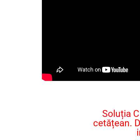
Soluția C
cetățean. D