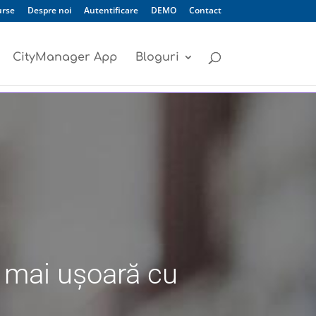
urse
Despre noi
Autentificare
DEMO
Contact
CityManager App
Bloguri
i mai ușoară cu