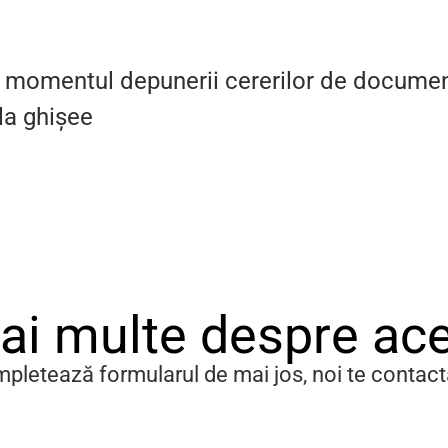
n momentul depunerii cererilor de documen
la ghișee
mai multe despre ac
pletează formularul de mai jos, noi te contac