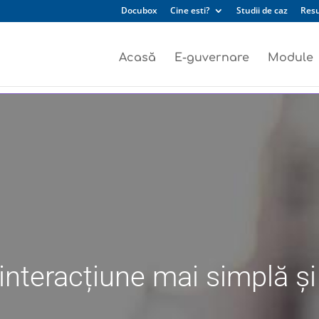
Docubox
Cine esti?
Studii de caz
Res
Acasă
E-guvernare
Module
 interacțiune mai simplă ș