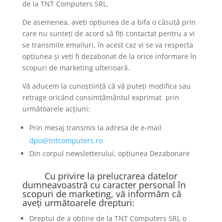
de la TNT Computers SRL.
De asemenea, aveți opțiunea de a bifa o căsuță prin
care nu sunteți de acord să fiți contactat pentru a vi
se transmite emailuri, în acest caz vi se va respecta
opțiunea și veți fi dezabonat de la orice informare în
scopuri de marketing ulterioară.
Vă aducem la cunoștiință că vă puteți modifica sau
retrage oricând consimțământul exprimat prin
următoarele acțiuni:
Prin mesaj transmis la adresa de e-mail
dpo@tntcomputers.ro
Din corpul newsletterului, opțiunea Dezabonare
Cu privire la prelucrarea datelor
dumneavoastră cu caracter personal în
scopuri de marketing, vă informăm că
aveți următoarele drepturi:
Dreptul de a obține de la TNT Computers SRL o