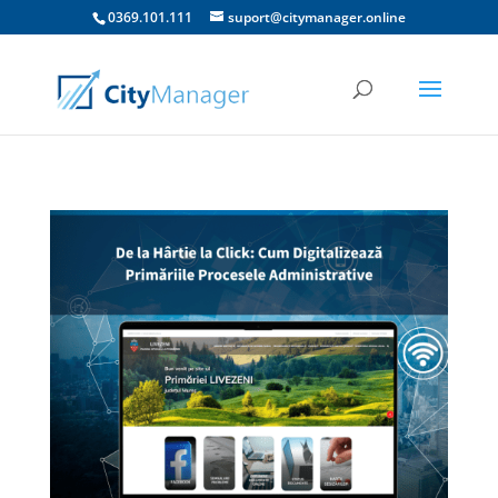
0369.101.111
suport@citymanager.online