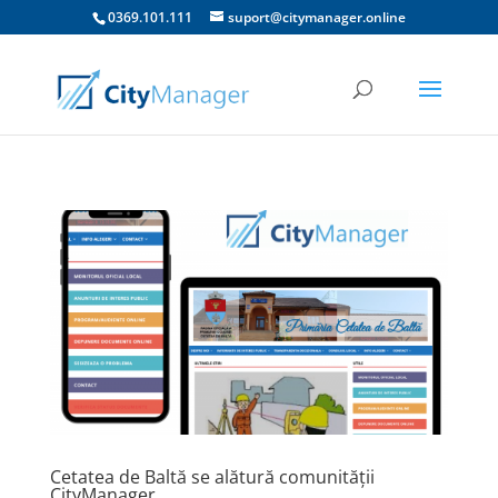
0369.101.111
suport@citymanager.online
Cetatea de Baltă se alătură comunității
CityManager