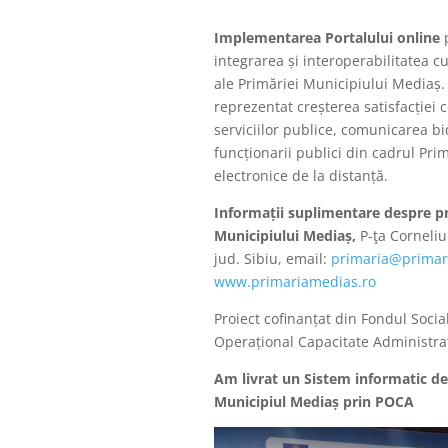
Implementarea Portalului online
p
integrarea și interoperabilitatea c
ale Primăriei Municipiului Mediaș. S
reprezentat creșterea satisfacției c
serviciilor publice, comunicarea bid
funcționarii publici din cadrul Prim
electronice de la distanță.
Informații suplimentare despre pr
Municipiului Mediaș,
P-ţa Corneli
jud. Sibiu, email:
primaria@primar
www.primariamedias.ro
Proiect cofinanțat din Fondul Soci
Operațional Capacitate Administr
Am livrat un Sistem informatic de 
Municipiul Mediaș prin POCA