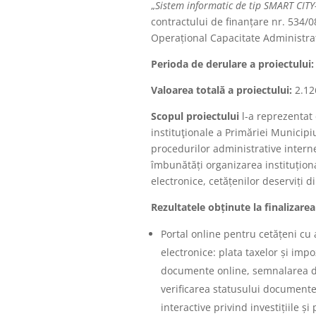
„
Sistem informatic de tip SMART CIT
contractului de finanțare nr. 534/
Operațional Capacitate Administra
Perioda de derulare a proiectului
Valoarea totală a proiectului:
2.12
Scopul proiectului
l-a reprezentat 
instituţionale a Primăriei Municipi
procedurilor administrative interne
îmbunătăți organizarea instituțional
electronice, cetățenilor deserviți 
Rezultatele obținute la finalizarea
Portal online pentru cetățeni cu a
electronice: plata taxelor și imp
documente online, semnalarea d
verificarea statusului documente
interactive privind investițiile ș