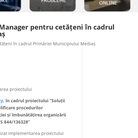
Manager pentru cetățeni în cadrul
aș
ățeni în cadrul Primăriei Municipiului Mediaș
area proiectului
ty
, în cadrul proiectului ”Soluții
lificare procedurilor
iei și îmbunătățirea organizării
IS 844/136328”
lizat implementarea proiectului