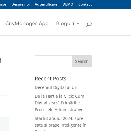
urse
Despre noi
Autentificare
DEMO
Contact
CityManager App
Bloguri
n
Recent Posts
Deceniul Digital al UE
De la Hârtie la Click: Cum
Digitalizează Primăriile
Procesele Administrative
Startul anului 2024: spre
sate și orașe inteligente în