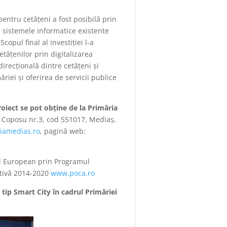
entru cetățeni a fost posibilă prin
u sistemele informatice existente
copul final al investiției l-a
etățenilor prin digitalizarea
irecțională dintre cetățeni și
ăriei și oferirea de servicii publice
oiect se pot obține de la Primăria
u Coposu nr.3, cod 551017, Mediaș,
iamedias.ro
, pagină web:
al European prin Programul
ativă 2014-2020
www.poca.ro
tip Smart City în cadrul Primăriei