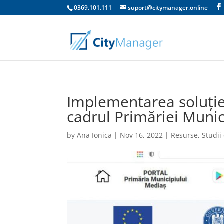
0369.101.111
suport@citymanager.online
Implementarea soluție
cadrul Primăriei Munic
by
Ana Ionica
|
Nov 16, 2022
|
Resurse
,
Studii