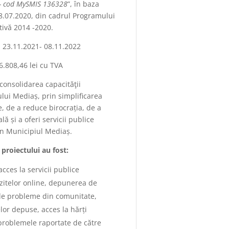
Y- cod MySMIS 136328
”, în baza
08.07.2020, din cadrul Programului
tivă 2014 -2020.
:
23.11.2021- 08.11.2022
6.808,46 lei cu TVA
consolidarea capacităţii
ului Mediaș, prin simplificarea
, de a reduce birocrația, de a
ă și a oferi servicii publice
din Municipiul Mediaș.
 proiectului au fost:
cces la servicii publice
ozitelor online, depunerea de
e probleme din comunitate,
lor depuse, acces la hărți
i problemele raportate de către