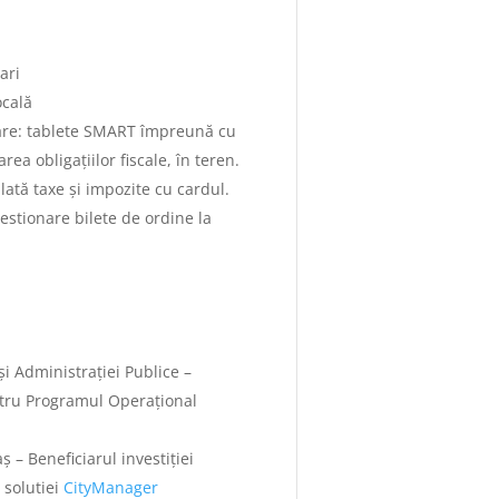
ari
ocală
re: tablete SMART împreună cu
a obligațiilor fiscale, în teren.
ată taxe și impozite cu cardul.
stionare bilete de ordine la
și Administrației Publice –
tru Programul Operațional
– Beneficiarul investiției
 solutiei
CityManager