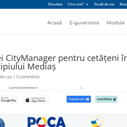
Docubox
Cine esti?
Studii de caz
Res
Acasă
E-guvernare
Module
i CityManager pentru cetățeni î
ipiului Mediaș
 de caz
|
0 comments